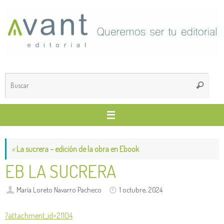
Saltar
al
contenido
Búsq
Buscar
para
«
La sucrera – edición de la obra en Ebook
EB LA SUCRERA
María Loreto Navarro Pacheco
1 octubre, 2024
?attachment_id=21104