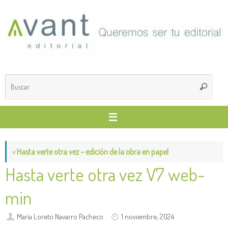
Saltar
al
contenido
Búsq
Buscar
para
«
Hasta verte otra vez – edición de la obra en papel
Hasta verte otra vez V7 web-
min
María Loreto Navarro Pacheco
1 noviembre, 2024