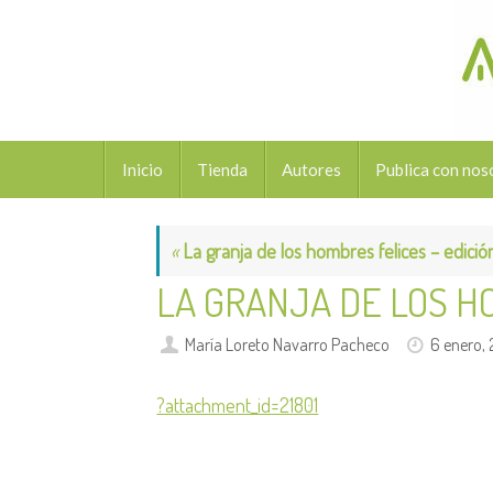
Saltar
al
contenido
Saltar
Inicio
Tienda
Autores
Publica con nos
al
contenido
«
La granja de los hombres felices – edici
LA GRANJA DE LOS HO
María Loreto Navarro Pacheco
6 enero,
?attachment_id=21801