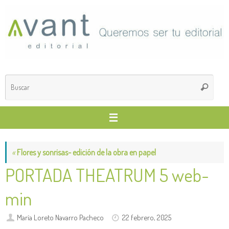
Saltar
al
contenido
Búsq
Buscar
para
«
Flores y sonrisas- edición de la obra en papel
PORTADA THEATRUM 5 web-
min
María Loreto Navarro Pacheco
22 febrero, 2025