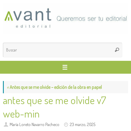
Saltar
al
contenido
Búsq
Buscar
para
«
Antes que se me olvide – edición de la obra en papel
antes que se me olvide v7
web-min
María Loreto Navarro Pacheco
23 marzo, 2025