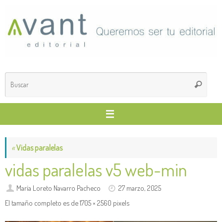
Saltar
al
contenido
Búsq
Buscar
para
«
Vidas paralelas
vidas paralelas v5 web-min
María Loreto Navarro Pacheco
27 marzo, 2025
El tamaño completo es de
1705 × 2560
pixels