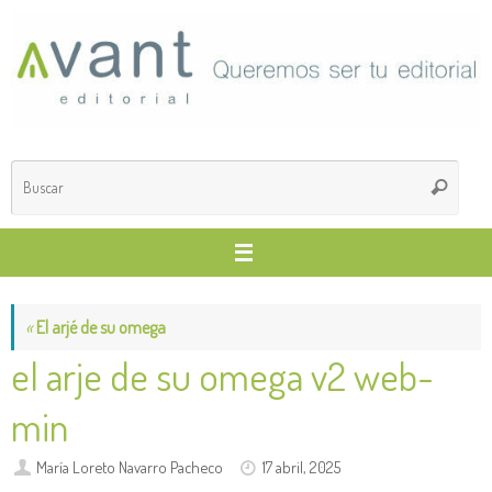
Saltar
al
contenido
Búsq
Buscar
para
«
El arjé de su omega
el arje de su omega v2 web-
min
María Loreto Navarro Pacheco
17 abril, 2025