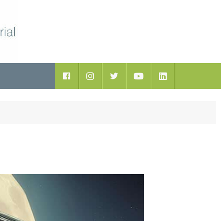
ductos
Facebook
Instagram
Twitter
Youtube
LinkedIn