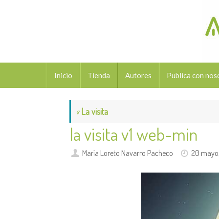
Saltar
al
contenido
Saltar
Inicio
Tienda
Autores
Publica con nos
al
contenido
«
La visita
la visita v1 web-min
María Loreto Navarro Pacheco
20 mayo