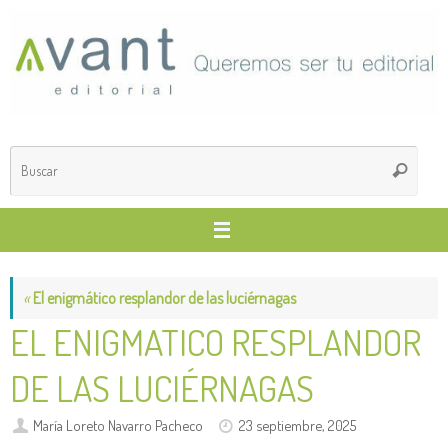
Saltar
al
contenido
Búsq
Buscar
para
«
El enigmático resplandor de las luciérnagas
EL ENIGMATICO RESPLANDOR
DE LAS LUCIÉRNAGAS
María Loreto Navarro Pacheco
23 septiembre, 2025