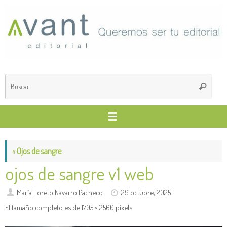
Saltar
al
contenido
Búsq
Buscar
para
«
Ojos de sangre
ojos de sangre v1 web
María Loreto Navarro Pacheco
29 octubre, 2025
El tamaño completo es de
1705 × 2560
pixels