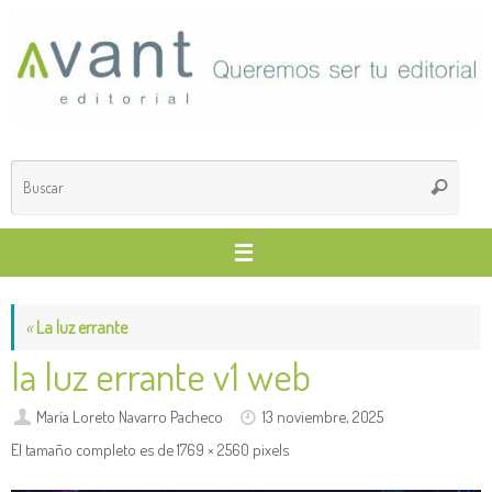
Saltar
al
contenido
Búsq
Buscar
para
«
La luz errante
la luz errante v1 web
María Loreto Navarro Pacheco
13 noviembre, 2025
El tamaño completo es de
1769 × 2560
pixels