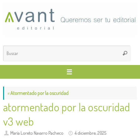
Saltar
al
contenido
Búsq
Buscar
para
«
Atormentado por la oscuridad
atormentado por la oscuridad
v3 web
María Loreto Navarro Pacheco
4 diciembre, 2025