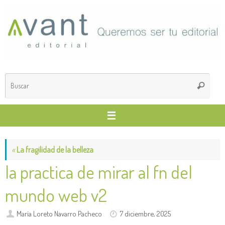
Saltar
al
contenido
Búsq
Buscar
para
«
La fragilidad de la belleza
la practica de mirar al fn del
mundo web v2
María Loreto Navarro Pacheco
7 diciembre, 2025