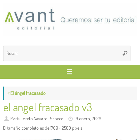
Saltar
al
contenido
Búsq
Buscar
para
«
El ángel fracasado
el angel fracasado v3
María Loreto Navarro Pacheco
19 enero, 2026
El tamaño completo es de
1769 × 2560
pixels