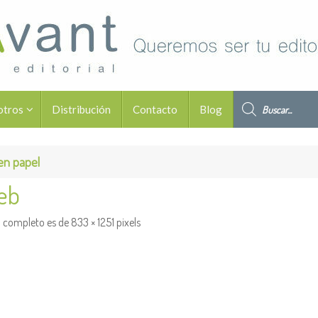
Búsqueda de pro
otros
Distribución
Contacto
Blog
 en papel
eb
 completo es de
833 × 1251
pixels