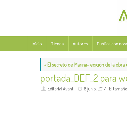
Saltar
al
contenido
Saltar
Inicio
Tienda
Autores
Publica con nos
al
contenido
«
El secreto de Marina- edición de la obra
portada_DEF_2 para w
Editorial Avant
8 junio, 2017
El tamaño