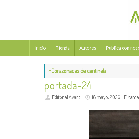
Saltar
al
contenido
Saltar
Inicio
Tienda
Autores
Publica con nos
al
contenido
«
Corazonadas de centinela
portada-24
Editorial Avant
18 mayo, 2026
El tama