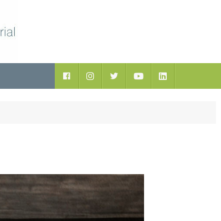
ductos
Facebook
Instagram
Twitter
Youtube
LinkedIn