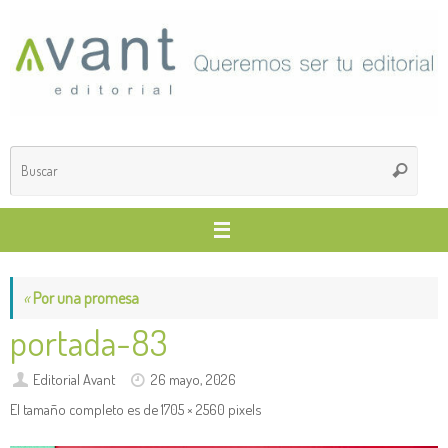
Saltar
al
contenido
Búsq
Buscar
para
«
Por una promesa
portada-83
Editorial Avant
26 mayo, 2026
El tamaño completo es de
1705 × 2560
pixels