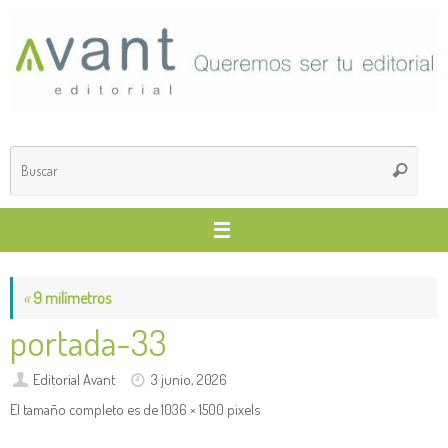
Saltar
al
contenido
Búsq
Buscar
para
«
9 milímetros
portada-33
Editorial Avant
3 junio, 2026
El tamaño completo es de
1036 × 1500
pixels