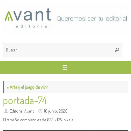
Saltar
al
contenido
Búsq
Buscar
para
«
Arte y el juego de vivir
portada-74
Editorial Avant
10 junio, 2026
El tamaño completo es de
833 × 1251
pixels