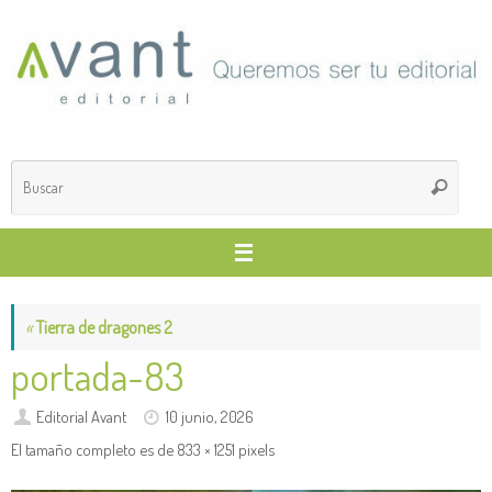
Saltar
al
contenido
Búsq
Buscar
para
«
Tierra de dragones 2
portada-83
Editorial Avant
10 junio, 2026
El tamaño completo es de
833 × 1251
pixels