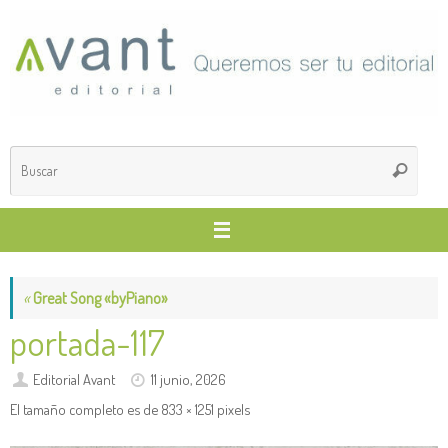
Saltar
al
contenido
Búsq
Buscar
para
«
Great Song «byPiano»
portada-117
Editorial Avant
11 junio, 2026
El tamaño completo es de
833 × 1251
pixels