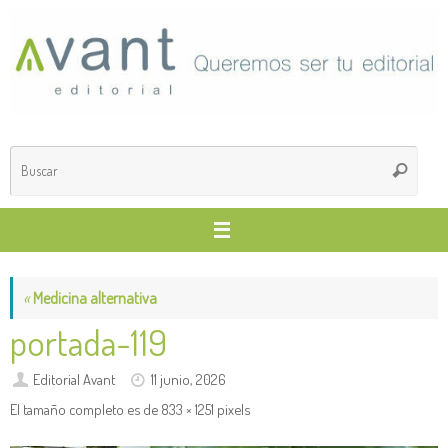
Saltar
al
contenido
Búsq
Buscar
para
«
Medicina alternativa
portada-119
Editorial Avant
11 junio, 2026
El tamaño completo es de
833 × 1251
pixels