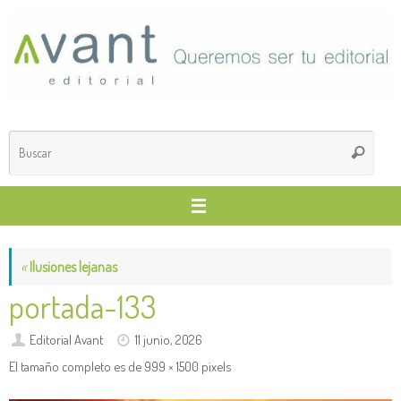
Saltar
al
contenido
Búsq
Buscar
para
«
Ilusiones lejanas
portada-133
Editorial Avant
11 junio, 2026
El tamaño completo es de
999 × 1500
pixels