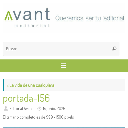
Saltar
al
contenido
Búsq
Buscar
para
«
La vida de una cualquiera
portada-156
Editorial Avant
14 junio, 2026
El tamaño completo es de
999 × 1500
pixels