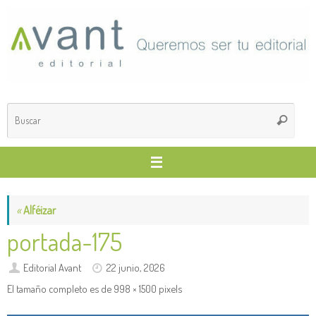
Saltar
al
contenido
Búsq
Buscar
para
«
Alféizar
portada-175
Editorial Avant
22 junio, 2026
El tamaño completo es de
998 × 1500
pixels