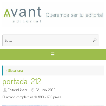
Saltar
al
contenido
Búsq
Buscar
para
«
Diosa luna
portada-212
Editorial Avant
22 junio, 2026
El tamaño completo es de
999 × 1500
pixels