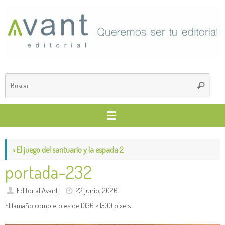
Saltar
al
contenido
Búsq
Buscar
para
«
El juego del santuario y la espada 2
portada-232
Editorial Avant
22 junio, 2026
El tamaño completo es de
1036 × 1500
pixels