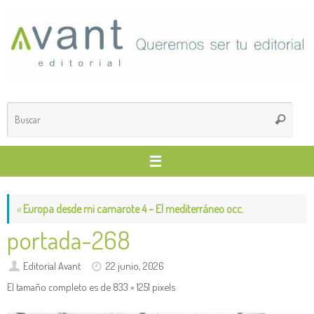
Saltar
al
contenido
Búsq
Buscar
para
«
Europa desde mi camarote 4 – El mediterráneo occ.
portada-268
Editorial Avant
22 junio, 2026
El tamaño completo es de
833 × 1251
pixels