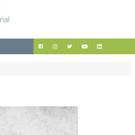
ductos
Facebook
Instagram
Twitter
Youtube
LinkedIn