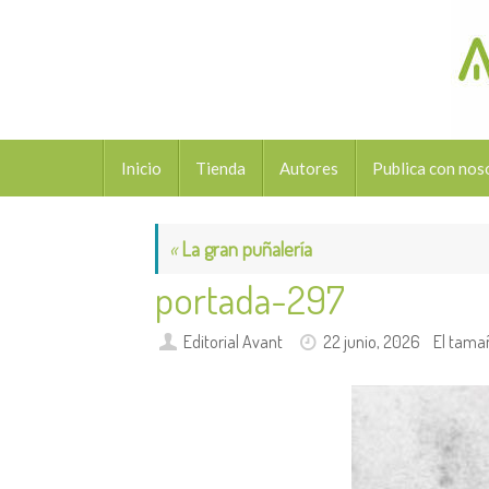
Saltar
al
contenido
Saltar
Inicio
Tienda
Autores
Publica con nos
al
contenido
«
La gran puñalería
portada-297
Editorial Avant
22 junio, 2026
El tama