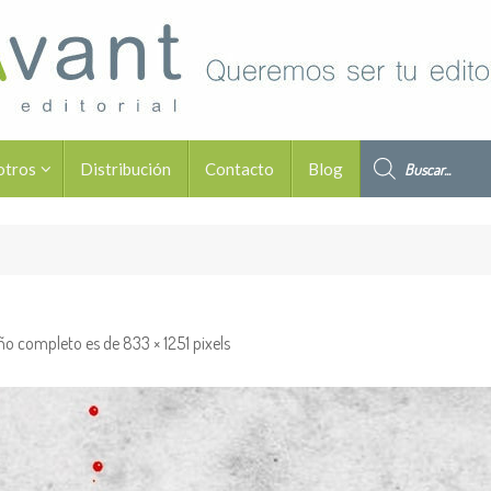
Búsqueda de pro
otros
Distribución
Contacto
Blog
ño completo es de
833 × 1251
pixels