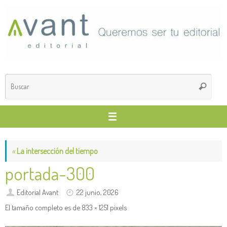
Saltar
al
contenido
Búsq
Buscar
para
«
La intersección del tiempo
portada-300
Editorial Avant
22 junio, 2026
El tamaño completo es de
833 × 1251
pixels