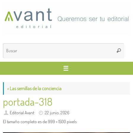
Saltar
al
contenido
Búsq
Buscar
para
«
Las semillas de la conciencia
portada-318
Editorial Avant
22 junio, 2026
El tamaño completo es de
999 × 1500
pixels