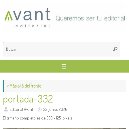
Saltar
al
contenido
Búsq
Buscar
para
«
Más allá del frente
portada-332
Editorial Avant
22 junio, 2026
El tamaño completo es de
833 × 1251
pixels