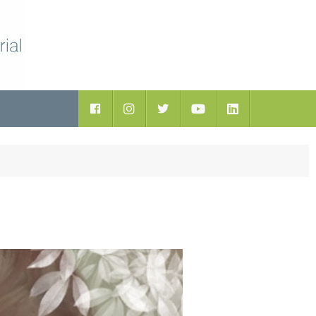
ductos
Facebook
Instagram
Twitter
Youtube
LinkedIn