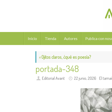
Saltar
al
contenido
Saltar
Inicio
Tienda
Autores
Publica con nos
al
contenido
«
Ojitos claros, ¿qué es poesía?
portada-348
Editorial Avant
22 junio, 2026
El tama