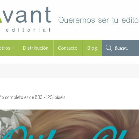
Búsqueda de pro
otros
Distribución
Contacto
Blog
ño completo es de
833 × 1251
pixels