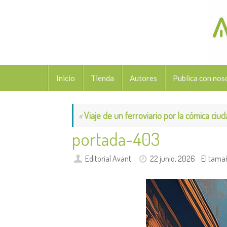
Saltar
al
contenido
Saltar
Inicio
Tienda
Autores
Publica con nos
al
contenido
«
Viaje de un ferroviario por la cómica ciu
portada-403
Editorial Avant
22 junio, 2026
El tama