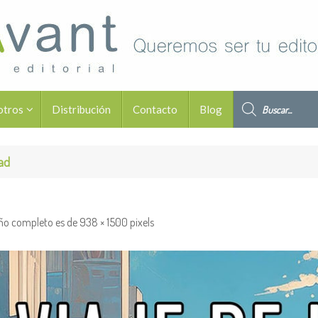
Búsqueda de pro
otros
Distribución
Contacto
Blog
dad
ño completo es de
938 × 1500
pixels