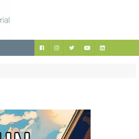
ductos
Facebook
Instagram
Twitter
Youtube
LinkedIn