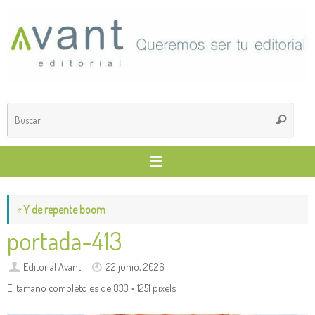
Saltar
al
contenido
Búsq
Buscar
para
«
Y de repente boom
portada-413
Editorial Avant
22 junio, 2026
El tamaño completo es de
833 × 1251
pixels