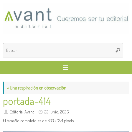
Saltar
al
contenido
Búsq
Buscar
para
«
Una respiración en observación
portada-414
Editorial Avant
22 junio, 2026
El tamaño completo es de
833 × 1251
pixels