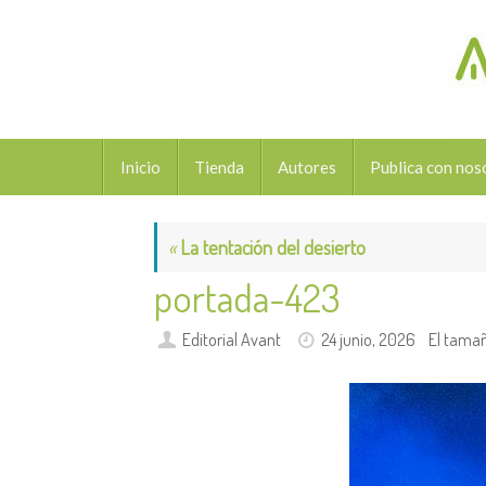
Saltar
al
contenido
Saltar
Inicio
Tienda
Autores
Publica con nos
al
contenido
«
La tentación del desierto
portada-423
Editorial Avant
24 junio, 2026
El tama