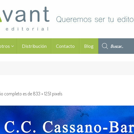
Búsqueda de pro
otros
Distribución
Contacto
Blog
ño completo es de
833 × 1251
pixels