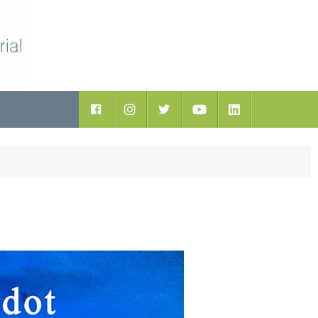
ductos
Facebook
Instagram
Twitter
Youtube
LinkedIn