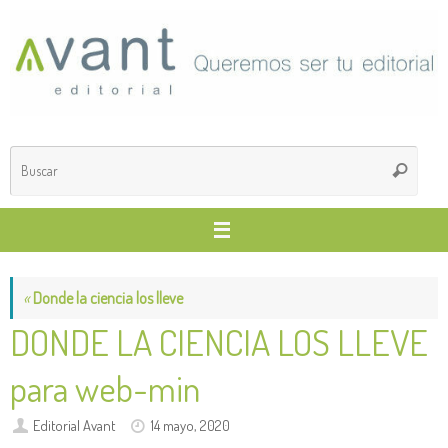
Saltar
al
contenido
Búsq
Buscar
para
«
Donde la ciencia los lleve
DONDE LA CIENCIA LOS LLEVE
para web-min
Editorial Avant
14 mayo, 2020