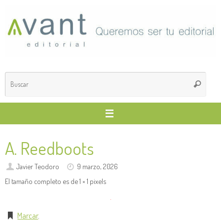
Saltar
al
contenido
Búsq
Buscar
para
A. Reedboots
Javier Teodoro
9 marzo, 2026
El tamaño completo es de
1 × 1
pixels
Marcar
.