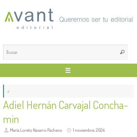
Saltar
al
contenido
Búsq
Buscar
para
«
Adiel Hernán Carvajal Concha-
min
María Loreto Navarro Pacheco
1 noviembre, 2024