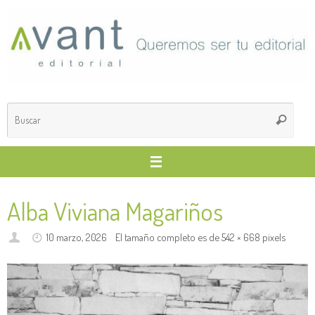
Saltar
al
contenido
Búsq
Buscar
para
Alba Viviana Magariños
10 marzo, 2026
El tamaño completo es de
542 × 668
pixels