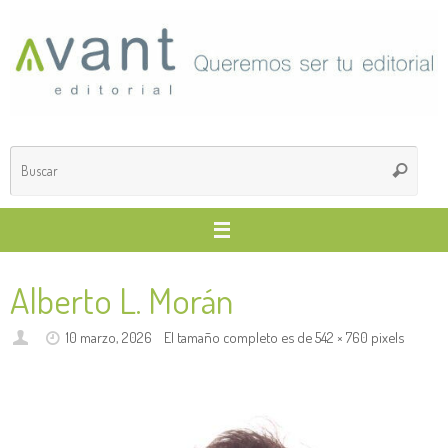
Saltar
al
contenido
Búsq
Buscar
para
Alberto L. Morán
10 marzo, 2026
El tamaño completo es de
542 × 760
pixels