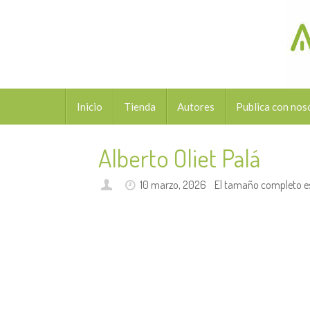
Saltar
al
contenido
Saltar
Inicio
Tienda
Autores
Publica con nos
al
contenido
Alberto Oliet Palá
10 marzo, 2026
El tamaño completo e