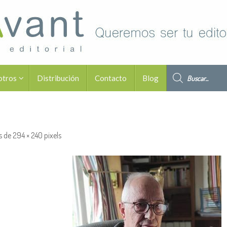
Búsqueda de pro
otros
Distribución
Contacto
Blog
s de
294 × 240
pixels