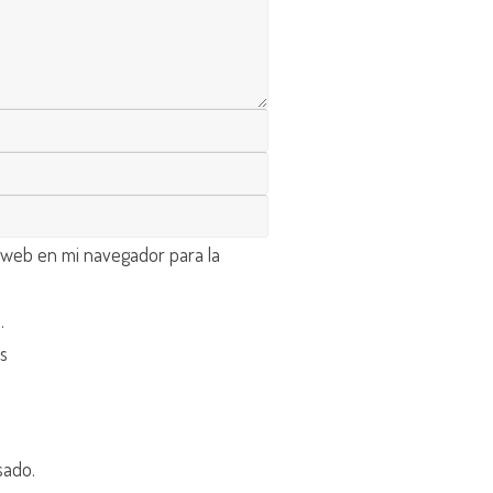
 web en mi navegador para la
d
.
os
sado.