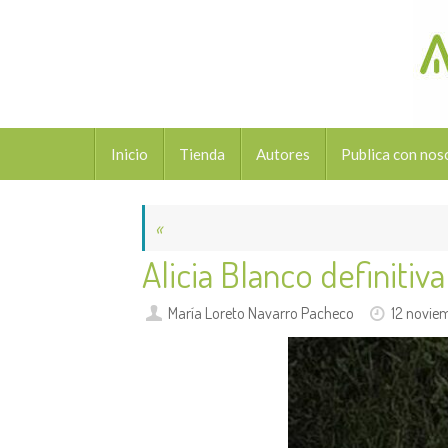
Saltar
al
contenido
Saltar
Inicio
Tienda
Autores
Publica con nos
al
contenido
«
Alicia Blanco definitiva
María Loreto Navarro Pacheco
12 novie