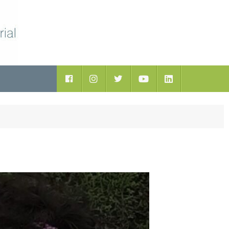
ductos
Facebook
Instagram
Twitter
Youtube
LinkedIn