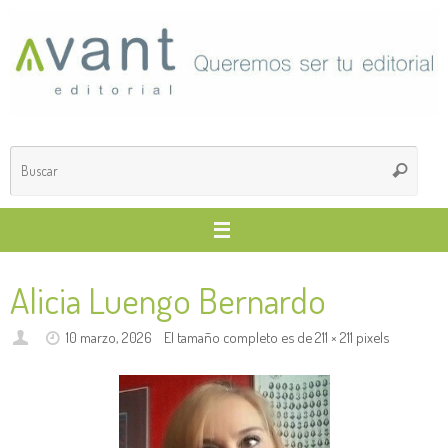
Saltar
al
contenido
Búsq
Buscar
para
Alicia Luengo Bernardo
10 marzo, 2026
El tamaño completo es de
211 × 211
pixels