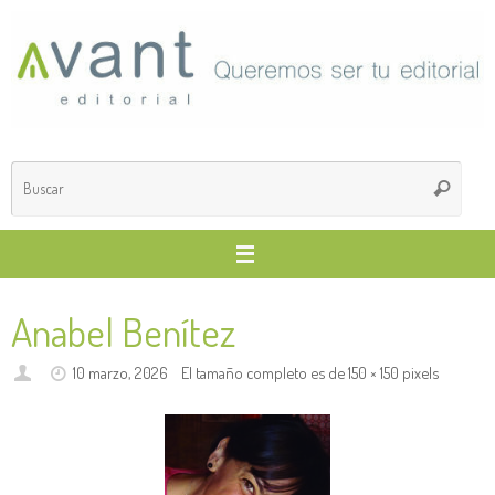
Saltar
al
contenido
Búsq
Buscar
para
Anabel Benítez
10 marzo, 2026
El tamaño completo es de
150 × 150
pixels