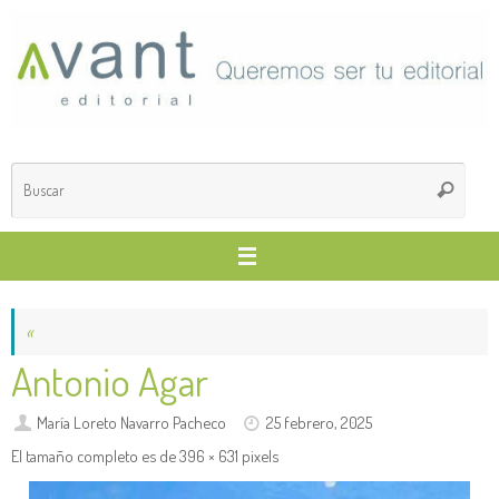
Saltar
al
contenido
Búsq
Buscar
para
«
Antonio Agar
María Loreto Navarro Pacheco
25 febrero, 2025
El tamaño completo es de
396 × 631
pixels