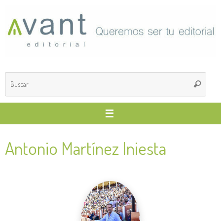
Saltar
al
contenido
Búsq
Buscar
para
Antonio Martínez Iniesta