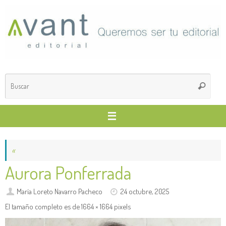
Saltar
al
contenido
Búsq
Buscar
para
«
Aurora Ponferrada
María Loreto Navarro Pacheco
24 octubre, 2025
El tamaño completo es de
1664 × 1664
pixels