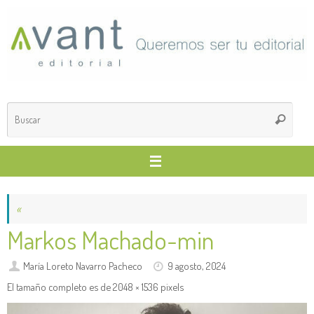
Saltar
al
contenido
Búsq
Buscar
para
«
Markos Machado-min
María Loreto Navarro Pacheco
9 agosto, 2024
El tamaño completo es de
2048 × 1536
pixels